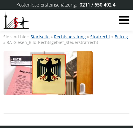
Kostenlose Ersteinschätzung:
0211 / 650 402 4
Sie sind hier:
Startseite
»
Rechtsberatung
»
Strafrecht
»
Betrug
»
RA-Giesen_Bild-Rechtsgebiet_Steuerstrafrecht