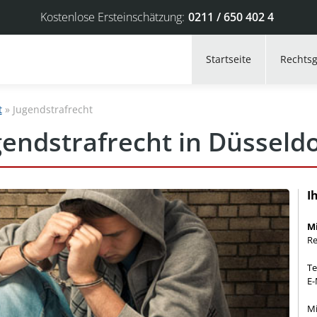
Kostenlose Ersteinschätzung:
0211 / 650 402 4
Startseite
Rechtsg
t
»
Jugendstrafrecht
gendstrafrecht in Düsseldo
I
M
Re
Te
E-
Mi