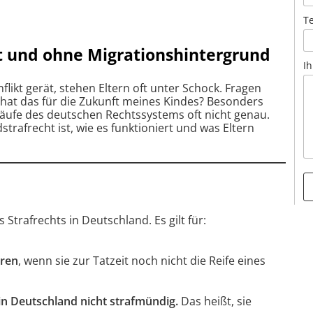
T
t und ohne Migrationshintergrund
Ih
ikt gerät, stehen Eltern oft unter Schock. Fragen
 hat das für die Zukunft meines Kindes? Besonders
läufe des deutschen Rechtssystems oft nicht genau.
strafrecht ist, wie es funktioniert und was Eltern
A
 Strafrechts in Deutschland. Es gilt für:
l
t
hren
, wenn sie zur Tatzeit noch nicht die Reife eines
e
r
 in Deutschland nicht strafmündig.
Das heißt, sie