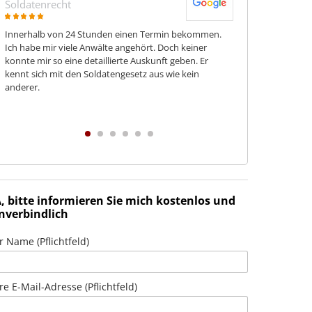
Soldatenrecht
Wehrrecht
Innerhalb von 24 Stunden einen Termin bekommen.
Herr Giesen hat 
Ich habe mir viele Anwälte angehört. Doch keiner
Angelegenheit se
konnte mir so eine detaillierte Auskunft geben. Er
nur langsam vora
kennt sich mit den Soldatengesetz aus wie kein
einem sehr guten
anderer.
Von daher kann i
Ahnung von seine
wenn man mal in 
A, bitte informieren Sie mich kostenlos und
nverbindlich
r Name (Pflichtfeld)
re E-Mail-Adresse (Pflichtfeld)