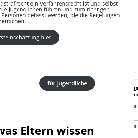
Drogenstrafrecht
dstrafrecht ein Verfahrensrecht ist und selbst
l die Jugendlichen führen und zum richtigen
r Personen befasst werden, die die Regelungen
Ich fühlte mich bei Herrn Giesen super gut und
herrschen.
kompetent beraten / aufgehoben.
Vor Gericht hat er mich super vertreten und das
bestmögliche Ergebnis für mich erzielt.
rsteinschätzung hier
Ich möchte mich an dieser Stelle noch einmal ganz
herzlich für seine Arbeit bedanken!!!!
für Jugendliche
J
u
Ih
was Eltern wissen
Ih