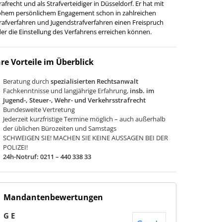
rafrecht und als Strafverteidiger in Düsseldorf. Er hat mit
hem persönlichem Engagement schon in zahlreichen
rafverfahren und Jugendstrafverfahren einen Freispruch
er die Einstellung des Verfahrens erreichen können.
hre Vorteile im Überblick
Beratung durch
spezialisierten Rechtsanwalt
Fachkenntnisse und langjährige Erfahrung,
insb. im
Jugend-, Steuer-, Wehr- und Verkehrsstrafrecht
Bundesweite Vertretung
Jederzeit kurzfristige Termine möglich – auch außerhalb
der üblichen Bürozeiten und Samstags
SCHWEIGEN SIE! MACHEN SIE KEINE AUSSAGEN BEI DER
POLIZEI!
24h-Notruf:
0211 – 440 338 33
Mandantenbewertungen
G E
J D