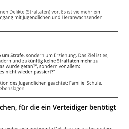
n
a
en Delikte (Straftaten) vor. Es ist vielmehr ein
Umgang mit Jugendlichen und Heranwachsenden
t
i
v
e
:
ie um Strafe
, sondern um Erziehung. Das Ziel ist es,
ändern und
zukünftig keine Straftaten mehr zu
Was wurde getan?“, sondern vor allem:
s nicht wieder passiert?“
ion des Jugendlichen geachtet: Familie, Schule,
ebenslagen.
chen, für die ein Verteidiger benötigt
en, wobei sich bestimmte Deliktsarten als besonders