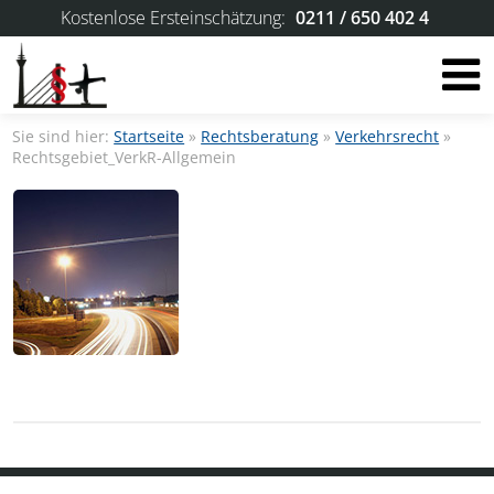
Kostenlose Ersteinschätzung:
0211 / 650 402 4
Sie sind hier:
Startseite
»
Rechtsberatung
»
Verkehrsrecht
»
Rechtsgebiet_VerkR-Allgemein