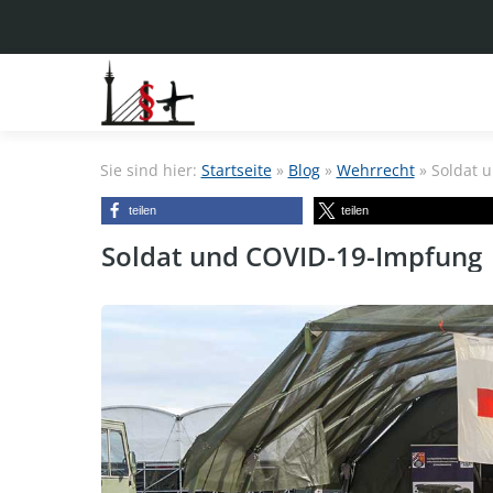
Sie sind hier:
Startseite
»
Blog
»
Wehrrecht
»
Soldat 
teilen
teilen
Soldat und COVID-19-Impfung