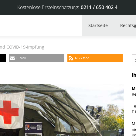
Kostenlose Ersteinschätzung:
0211 / 650 402 4
Startseite
Rechtsg
und COVID-19-Impfung
E-Mail
RSS-feed
I
M
Re
Te
E-
Mi
ni
im