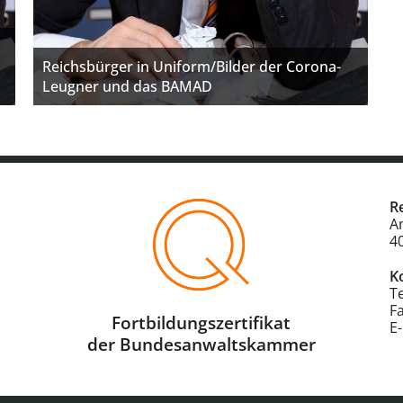
Reichsbürger in Uniform/Bilder der Corona-
Leugner und das BAMAD
R
A
4
K
T
F
Fortbildungszertifikat
E
der Bundesanwaltskammer