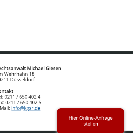
echtsanwalt Michael Giesen
m Wehrhahn 18
0211
Düsseldorf
ontakt
el:
0211 / 650 402 4
ax:
0211 / 650 402 5
-Mail:
info@kgsr.de
Hier Online-Anfrage
stellen