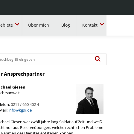
ebiete
Über mich
Blog
Kontakt
hr Ansprechpartner
ichael Giesen
chtsanwalt
lefon:
0211 / 650 402 4
Mail:
info@kgsr.de
chael Giesen war zwölf Jahre lang Soldat auf Zeit und weiß
cht nur aus Reserveübungen, welche rechtlichen Probleme
 Rahmen des Dienstes entstehen können.