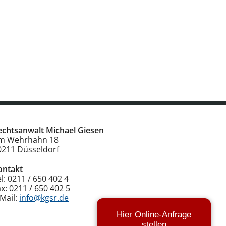
echtsanwalt Michael Giesen
m Wehrhahn 18
0211
Düsseldorf
ontakt
el:
0211 / 650 402 4
ax:
0211 / 650 402 5
-Mail:
info@kgsr.de
Hier Online-Anfrage
stellen