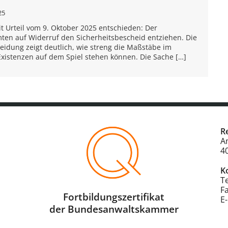
25
t Urteil vom 9. Oktober 2025 entschieden: Der
en auf Widerruf den Sicherheitsbescheid entziehen. Die
heidung zeigt deutlich, wie streng die Maßstäbe im
 Existenzen auf dem Spiel stehen können. Die Sache […]
R
A
4
K
T
F
Fortbildungszertifikat
E
der Bundesanwaltskammer