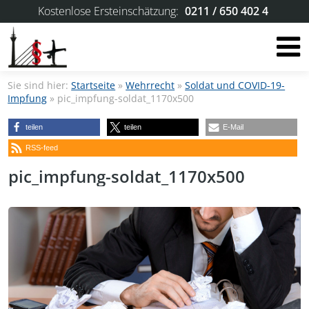
Kostenlose Ersteinschätzung:
0211 / 650 402 4
Sie sind hier:
Startseite
»
Wehrrecht
»
Soldat und COVID-19-
Impfung
»
pic_impfung-soldat_1170x500
teilen
teilen
E-Mail
RSS-feed
pic_impfung-soldat_1170x500